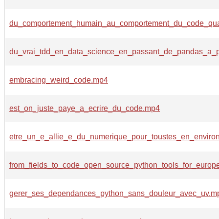
du_comportement_humain_au_comportement_du_code_qua
du_vrai_tdd_en_data_science_en_passant_de_pandas_a_
embracing_weird_code.mp4
est_on_juste_paye_a_ecrire_du_code.mp4
etre_un_e_allie_e_du_numerique_pour_toustes_en_enviro
from_fields_to_code_open_source_python_tools_for_europ
gerer_ses_dependances_python_sans_douleur_avec_uv.m