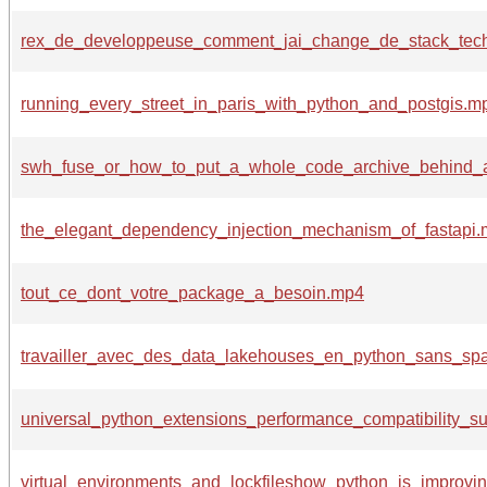
rex_de_developpeuse_comment_jai_change_de_stack_tec
running_every_street_in_paris_with_python_and_postgis.m
swh_fuse_or_how_to_put_a_whole_code_archive_behind_a
the_elegant_dependency_injection_mechanism_of_fastapi
tout_ce_dont_votre_package_a_besoin.mp4
travailler_avec_des_data_lakehouses_en_python_sans_sp
universal_python_extensions_performance_compatibility_su
virtual_environments_and_lockfileshow_python_is_improvin