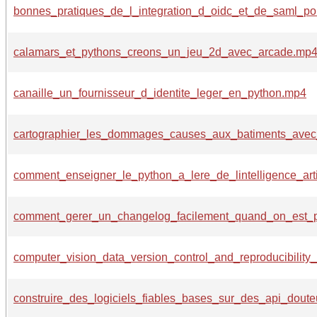
bonnes_pratiques_de_l_integration_d_oidc_et_de_saml_p
calamars_et_pythons_creons_un_jeu_2d_avec_arcade.mp
canaille_un_fournisseur_d_identite_leger_en_python.mp4
cartographier_les_dommages_causes_aux_batiments_avec_p
comment_enseigner_le_python_a_lere_de_lintelligence_arti
comment_gerer_un_changelog_facilement_quand_on_est_p
computer_vision_data_version_control_and_reproducibility
construire_des_logiciels_fiables_bases_sur_des_api_dout