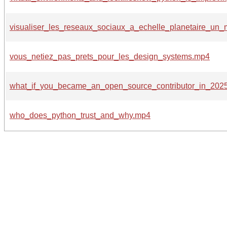
visualiser_les_reseaux_sociaux_a_echelle_planetaire_un_m
vous_netiez_pas_prets_pour_les_design_systems.mp4
what_if_you_became_an_open_source_contributor_in_202
who_does_python_trust_and_why.mp4