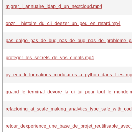
migrer_l_annuaire_ldap_d_un_nextcloud.mp4
onzr_l_histoire_du_cli_deezer_un_peu_en_retard.mp4
pas_dalgo_pas_de_bug_pas_de_bug_pas_de_probleme_p
proteger_les_secrets_de_vos_clients.mp4
py_edu_fr_formations_modulaires_a_python_dans_l_esr.m
quand_le_terminal_devore_la_ui_tui_pour_tout_le_monde.
refactoring_at_scale_making_analytics_type_safe_with_c
retour_dexperience_une_base_de_projet_reutilisable_avec_