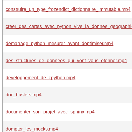
construire_un_type_frozendict_dictionnaire_immutable.mp4
creer_des_cartes_avec_python_vive_la_donnee_geograph
demarrage_python_mesurer_avant_doptimiser.mp4
des_structures_de_donnees_qui_vont_vous_etonner.mp4
developpement_de_cpython.mp4
doc_busters.mp4
documenter_son_projet_avec_sphinx.mp4
dompter_les_mocks.mp4