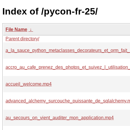
Index of /pycon-fr-25/
File Name
↓
Parent directory/
a_la_sauce_python_metaclasses_decorateurs_et_orm_fait
accro_au_cafe_prenez_des_photos_et_suivez_l_utilisati
accueil_welcome.mp4
advanced_alchemy_surcouche_puissante_de_sqlalchemy.
au_secours_on_vient_auditer_mon_application.mp4