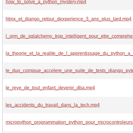
how_to_solve_a_python_mystery.mp4
htmx_et_django_retour_dexperience_3_ans_plus_tard.mp4
l_orm_de_sqlalchemy_trop_intelligent_pour_etre_comprehe
la_theorie_et_la_realite_de_l_apprentissage_du_python_a
le_duo_comique_accelere_une_suite_de_tests_django_pyt
le_reve_de_tout_enfant_devenir_dba.mp4
les_accidents_du_travail_dans_la_tech.mp4
micropython_programmation_python_pour_microcontroleur