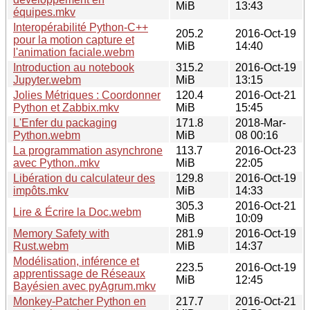
MiB
13:43
équipes.mkv
Interopérabilité Python-C++
205.2
2016-Oct-19
pour la motion capture et
MiB
14:40
l'animation faciale.webm
Introduction au notebook
315.2
2016-Oct-19
Jupyter.webm
MiB
13:15
Jolies Métriques : Coordonner
120.4
2016-Oct-21
Python et Zabbix.mkv
MiB
15:45
L'Enfer du packaging
171.8
2018-Mar-
Python.webm
MiB
08 00:16
La programmation asynchrone
113.7
2016-Oct-23
avec Python..mkv
MiB
22:05
Libération du calculateur des
129.8
2016-Oct-19
impôts.mkv
MiB
14:33
305.3
2016-Oct-21
Lire & Écrire la Doc.webm
MiB
10:09
Memory Safety with
281.9
2016-Oct-19
Rust.webm
MiB
14:37
Modélisation, inférence et
223.5
2016-Oct-19
apprentissage de Réseaux
MiB
12:45
Bayésien avec pyAgrum.mkv
Monkey-Patcher Python en
217.7
2016-Oct-21