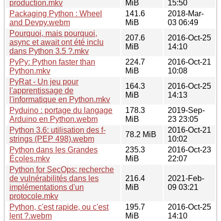
production.mkv
MiB
15:50
Packaging Python : Wheel
141.6
2018-Mar-
and Devpy.webm
MiB
03 06:49
Pourquoi, mais pourquoi,
207.6
2016-Oct-25
async et await ont été inclu
MiB
14:10
dans Python 3.5 ?.mkv
PyPy: Python faster than
224.7
2016-Oct-21
Python.mkv
MiB
10:08
PyRat - Un jeu pour
164.3
2016-Oct-25
l'apprentissage de
MiB
14:13
l'informatique en Python.mkv
Pyduino : portage du langage
178.3
2019-Sep-
Arduino en Python.webm
MiB
23 23:05
Python 3.6: utilisation des f-
2016-Oct-21
78.2 MiB
strings (PEP 498).webm
10:02
Python dans les Grandes
235.3
2016-Oct-23
Écoles.mkv
MiB
22:07
Python for SecOps: recherche
de vulnérabilités dans les
216.4
2021-Feb-
implémentations d'un
MiB
09 03:21
protocole.mkv
Python, c'est rapide, ou c'est
195.7
2016-Oct-25
lent ?.webm
MiB
14:10