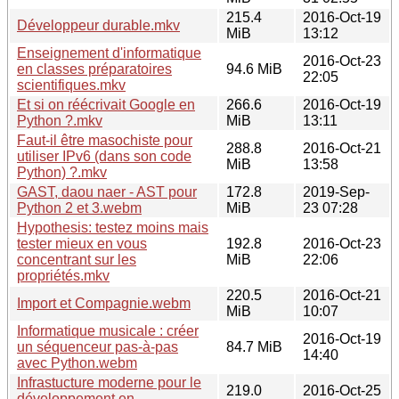
215.4
2016-Oct-19
Développeur durable.mkv
MiB
13:12
Enseignement d'informatique
2016-Oct-23
en classes préparatoires
94.6 MiB
22:05
scientifiques.mkv
Et si on réécrivait Google en
266.6
2016-Oct-19
Python ?.mkv
MiB
13:11
Faut-il être masochiste pour
288.8
2016-Oct-21
utiliser IPv6 (dans son code
MiB
13:58
Python) ?.mkv
GAST, daou naer - AST pour
172.8
2019-Sep-
Python 2 et 3.webm
MiB
23 07:28
Hypothesis: testez moins mais
tester mieux en vous
192.8
2016-Oct-23
concentrant sur les
MiB
22:06
propriétés.mkv
220.5
2016-Oct-21
Import et Compagnie.webm
MiB
10:07
Informatique musicale : créer
2016-Oct-19
un séquenceur pas-à-pas
84.7 MiB
14:40
avec Python.webm
Infrastucture moderne pour le
219.0
2016-Oct-25
développement en