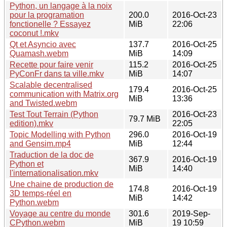
Python, un langage à la noix
pour la programation
200.0
2016-Oct-23
fonctionelle ? Essayez
MiB
22:06
coconut !.mkv
Qt et Asyncio avec
137.7
2016-Oct-25
Quamash.webm
MiB
14:09
Recette pour faire venir
115.2
2016-Oct-25
PyConFr dans ta ville.mkv
MiB
14:07
Scalable decentralised
179.4
2016-Oct-25
communication with Matrix.org
MiB
13:36
and Twisted.webm
Test Tout Terrain (Python
2016-Oct-23
79.7 MiB
edition).mkv
22:05
Topic Modelling with Python
296.0
2016-Oct-19
and Gensim.mp4
MiB
12:44
Traduction de la doc de
367.9
2016-Oct-19
Python et
MiB
14:40
l'internationalisation.mkv
Une chaine de production de
174.8
2016-Oct-19
3D temps-réel en
MiB
14:42
Python.webm
Voyage au centre du monde
301.6
2019-Sep-
CPython.webm
MiB
19 10:59