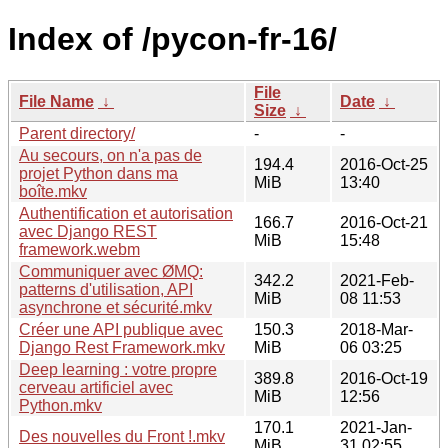
Index of /pycon-fr-16/
File
File Name
↓
Date
↓
Size
↓
Parent directory/
-
-
Au secours, on n'a pas de
194.4
2016-Oct-25
projet Python dans ma
MiB
13:40
boîte.mkv
Authentification et autorisation
166.7
2016-Oct-21
avec Django REST
MiB
15:48
framework.webm
Communiquer avec ØMQ:
342.2
2021-Feb-
patterns d'utilisation, API
MiB
08 11:53
asynchrone et sécurité.mkv
Créer une API publique avec
150.3
2018-Mar-
Django Rest Framework.mkv
MiB
06 03:25
Deep learning : votre propre
389.8
2016-Oct-19
cerveau artificiel avec
MiB
12:56
Python.mkv
170.1
2021-Jan-
Des nouvelles du Front !.mkv
MiB
31 02:55