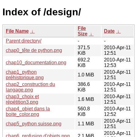
Index of /design/
File
File Name
↓
Date
↓
Size
↓
Parent directory/
-
-
371.5
2010-Apr-11
chap0_tête de python.png
KiB
12:51
692.2
2010-Apr-11
chap10_documentation.png
KiB
12:53
chap1_python
2010-Apr-11
1.0 MiB
préhistorique.png
12:51
chap2_construction du
386.6
2010-Apr-11
langage.png
KiB
12:51
chap3_choix et
2010-Apr-11
1.6 MiB
répétition3.png
12:51
chap4_objet dans la
560.8
2010-Apr-11
boite_color.png
KiB
12:52
2010-Apr-11
chap5_python suisse.png
1.1 MiB
12:51
2010-Apr-11
chap6_profusion d'objets.png
2.1 MiB